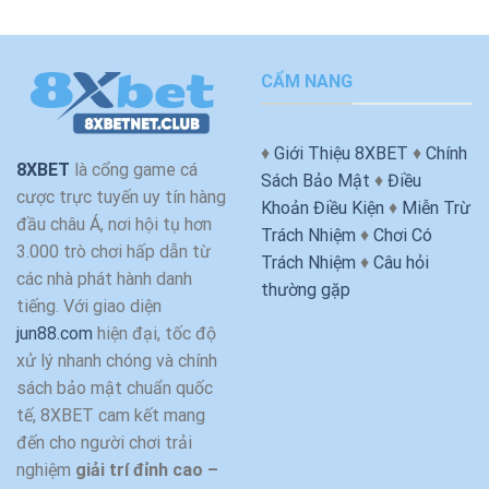
CẨM NANG
♦
Giới Thiệu 8XBET
♦
Chính
8XBET
là cổng game cá
Sách Bảo Mật
♦
Điều
cược trực tuyến uy tín hàng
Khoản Điều Kiện
♦
Miễn Trừ
đầu châu Á, nơi hội tụ hơn
Trách Nhiệm
♦
Chơi Có
3.000 trò chơi hấp dẫn từ
Trách Nhiệm
♦
Câu hỏi
các nhà phát hành danh
thường gặp
tiếng. Với giao diện
jun88.com
hiện đại, tốc độ
xử lý nhanh chóng và chính
sách bảo mật chuẩn quốc
tế, 8XBET cam kết mang
đến cho người chơi trải
nghiệm
giải trí đỉnh cao –