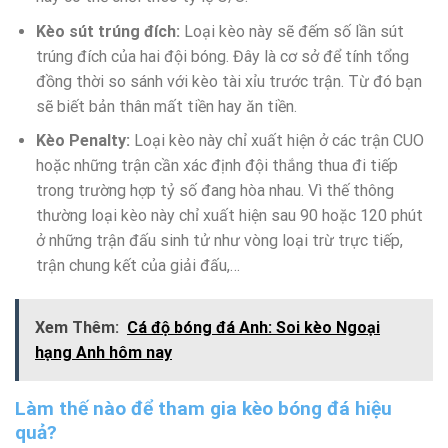
Kèo sút trúng đích:
Loại kèo này sẽ đếm số lần sút
trúng đích của hai đội bóng. Đây là cơ sở để tính tổng
đồng thời so sánh với kèo tài xỉu trước trận. Từ đó bạn
sẽ biết bản thân mất tiền hay ăn tiền.
Kèo Penalty:
Loại kèo này chỉ xuất hiện ở các trận CUO
hoặc những trận cần xác định đội thắng thua đi tiếp
trong trường hợp tỷ số đang hòa nhau. Vì thế thông
thường loại kèo này chỉ xuất hiện sau 90 hoặc 120 phút
ở những trận đấu sinh tử như vòng loại trừ trực tiếp,
trận chung kết của giải đấu,…
Xem Thêm:
Cá độ bóng đá Anh: Soi kèo Ngoại
hạng Anh hôm nay
Làm thế nào để tham gia kèo bóng đá hiệu
quả?