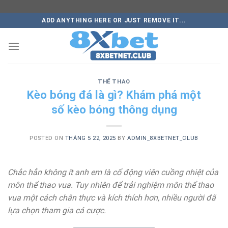
Skip
to
ADD ANYTHING HERE OR JUST REMOVE IT...
content
THỂ THAO
Kèo bóng đá là gì? Khám phá một
số kèo bóng thông dụng
POSTED ON
THÁNG 5 22, 2025
BY
ADMIN_8XBETNET_CLUB
Chắc hẳn không ít anh em là cổ động viên cuồng nhiệt của
môn thể thao vua. Tuy nhiên để trải nghiệm môn thể thao
vua một cách chân thực và kích thích hơn, nhiều người đã
lựa chọn tham gia cá cược.