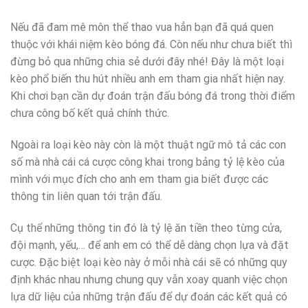
Nếu đã đam mê môn thể thao vua hẳn bạn đã quá quen
thuộc với khái niệm kèo bóng đá. Còn nếu như chưa biết thì
đừng bỏ qua những chia sẻ dưới đây nhé! Đây là một loại
kèo phổ biến thu hút nhiều anh em tham gia nhất hiện nay.
Khi chơi bạn cần dự đoán trận đấu bóng đá trong thời điểm
chưa công bố kết quả chính thức.
Ngoài ra loại kèo này còn là một thuật ngữ mô tả các con
số mà nhà cái cá cược công khai trong bảng tỷ lệ kèo của
mình với mục đích cho anh em tham gia biết được các
thông tin liên quan tới trận đấu.
Cụ thể những thông tin đó là tỷ lệ ăn tiền theo từng cửa,
đội mạnh, yếu,… để anh em có thể dễ dàng chọn lựa và đặt
cược. Đặc biệt loại kèo này ở mỗi nhà cái sẽ có những quy
định khác nhau nhưng chung quy vẫn xoay quanh việc chọn
lựa dữ liệu của những trận đấu để dự đoán các kết quả có