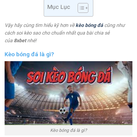
Mục Lục
Vậy hãy cùng tìm hiểu kỹ hơn về
kèo bóng đá
cũng như
cách soi kèo sao cho chuẩn nhất qua bài chia sẻ
của
8xbet
nhé!
Kèo bóng đá là gì?
Kèo bóng đá là gì?