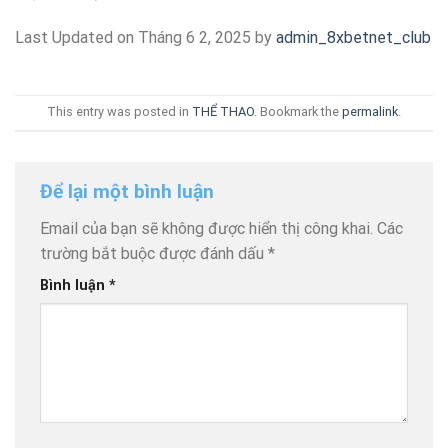
Last Updated on Tháng 6 2, 2025 by
admin_8xbetnet_club
This entry was posted in
THỂ THAO
. Bookmark the
permalink
.
Để lại một bình luận
Email của bạn sẽ không được hiển thị công khai.
Các
trường bắt buộc được đánh dấu
*
Bình luận
*