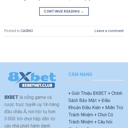
CONTINUE READING
→
Posted in
CASINO
Leave a comment
CẨM NANG
♦
Giới Thiệu 8XBET
♦
Chính
8XBET
là cổng game cá
Sách Bảo Mật
♦
Điều
cược trực tuyến uy tín hàng
Khoản Điều Kiện
♦
Miễn Trừ
đầu châu Á, nơi hội tụ hơn
Trách Nhiệm
♦
Chơi Có
3.000 trò chơi hấp dẫn từ
Trách Nhiệm
♦
Câu hỏi
các nhà phát hành danh